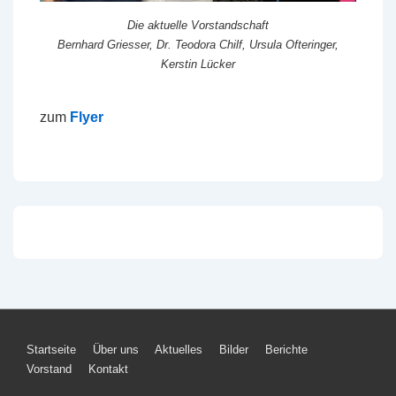
Die aktuelle Vorstandschaft
Bernhard Griesser, Dr. Teodora Chilf, Ursula Ofteringer,
Kerstin Lücker
zum
Flyer
Footer-
Startseite
Über uns
Aktuelles
Bilder
Berichte
Vorstand
Kontakt
Menü